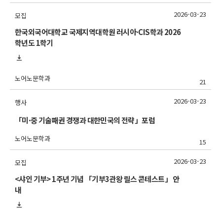
2026-03-23
모집
한국외국어대학교 국제지역대학원 러시아·CIS학과 2026
학년도 1학기
노어노문학과
21
2026-03-23
행사
「미·중 기술패권 경쟁과 대한민국의 전략」포럼
노어노문학과
15
2026-03-23
모집
<샤인 기부> 1주년 기념 「기부3관왕 릴스 콘테스트」 안
내