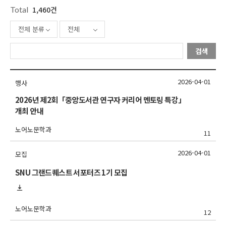
Total
1,460건
전체 분류
전체
검색
2026-04-01
행사
2026년 제2회「중앙도서관 연구자 커리어 멘토링 특강」
개최 안내
노어노문학과
11
2026-04-01
모집
SNU 그랜드퀘스트 서포터즈 1기 모집
노어노문학과
12