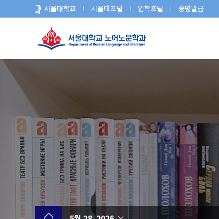
바
서울대학교
서울대포털
입학포털
증명발급
로
가
기
메
뉴
5월 28, 2026